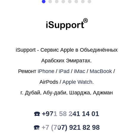
iSupport - Сервис Apple в Объединённых
Арабских Эмиратах.
Ремонт
iPhone
/
iPad
/
iMac
/
MacBook
/
AirPods /
Apple Watch.
г. Дубай, Абу-даби, Шарджа, Аджман
☎️ +971 58 241 14 01
☎️ +7 (707) 921 82 98