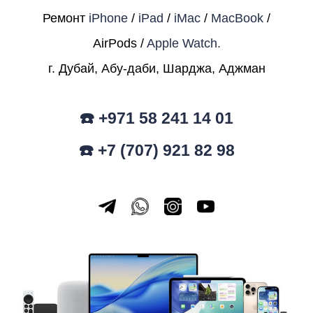
Ремонт
iPhone
/
iPad
/
iMac
/
MacBook
/
AirPods /
Apple Watch.
г. Дубай, Абу-даби, Шарджа, Аджман
☎️ +971 58 241 14 01
☎️ +7 (707) 921 82 98