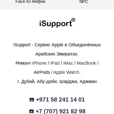
Face ID Айфон
NFC
iSupport - Сервис Apple в Объединённых
Арабских Эмиратах.
Ремонт
iPhone
/
iPad
/
iMac
/
MacBook
/
AirPods /
Apple Watch.
г. Дубай, Абу-даби, Шарджа, Аджман
☎️ +971 58 241 14 01
☎️ +7 (707) 921 82 98